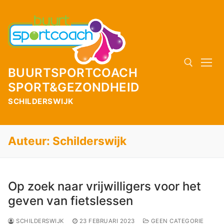
Naar
de
inhoud
springen
BUURTSPORTCOACH
SPORT&GEZONDHEID
SCHILDERSWIJK
Zoeken naar:
Auteur:
Schilderswijk
Op zoek naar vrijwilligers voor het
geven van fietslessen
SCHILDERSWIJK
23 FEBRUARI 2023
GEEN CATEGORIE