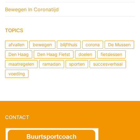
Bewegen In Coronatijd
TOPICS
afvallen
bewegen
blijfthuis
corona
De Mussen
Den Haag
Den Haag Fietst
doelen
fietslessen
maatregelen
ramadan
sporten
succesverhaal
voeding
CONTACT