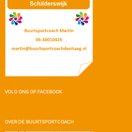
VOLG ONS OP FACEBOOK
OVER DE BUURTSPORTCOACH